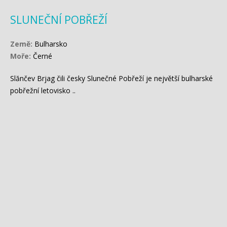
SLUNEČNÍ
POBŘEŽÍ
Země:
Bulharsko
Moře:
Černé
Slănčev Brjag čili česky Slunečné Pobřeží je největší bulharské
pobřežní letovisko ..