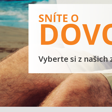
SNÍTE O
DOV
Vyberte si z našich 