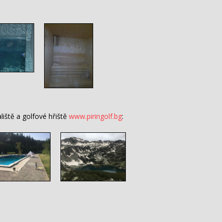
liště a golfové hřiště
www.piringolf.bg
: