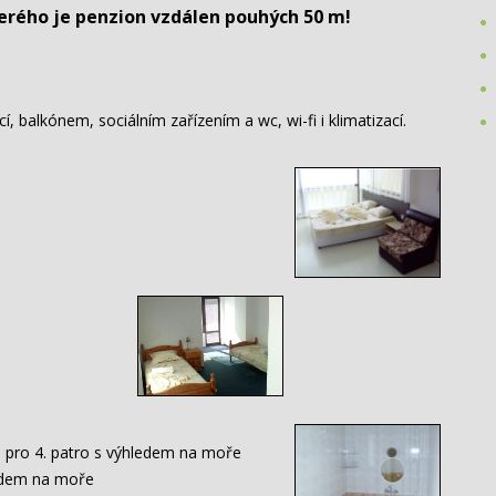
erého je penzion vzdálen pouhých 50 m!
, balkónem, sociálním zařízením a wc, wi-fi i klimatizací.
n pro 4. patro s výhledem na moře
ledem na moře