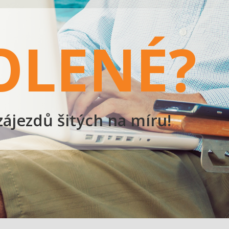
OLENÉ?
zájezdů šitých na míru!