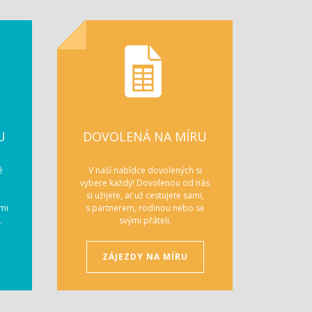
U
DOVOLENÁ NA MÍRU
é
V naší nabídce dovolených si
vybere každý! Dovolenou od nás
si užijete, ať už cestujete sami,
mi
s partnerem, rodinou nebo se
.
svými přáteli.
ZÁJEZDY NA MÍRU