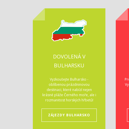
DOVOLENÁ V
BULHARSKU
Vyzkoušejte Bulharsko -
Pr
oblíbenou prázdninovou
Vy
destinaci, které nabízí nejen
krásné pláže Černého moře, ale i
rozmanitost horských hřbetů!
ZÁJEZDY BULHARSKO