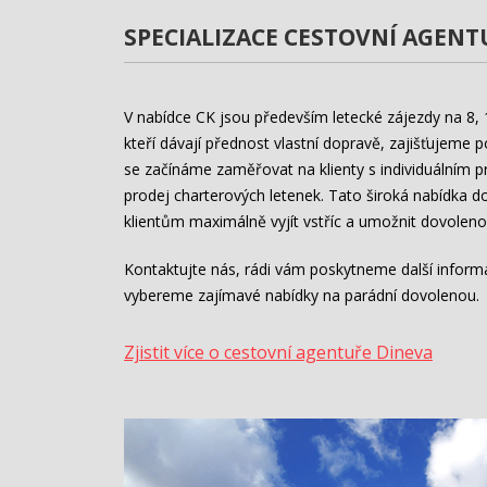
SPECIALIZACE
CESTOVNÍ
AGENT
V nabídce CK jsou především letecké zájezdy na 8, 11
kteří dávají přednost vlastní dopravě, zajišťujeme p
se začínáme zaměřovat na klienty s individuálním
prodej charterových letenek. Tato široká nabídka d
klientům maximálně vyjít vstříc a umožnit dovolen
Kontaktujte nás, rádi vám poskytneme další inform
vybereme zajímavé nabídky na parádní dovolenou.
Zjistit více o cestovní agentuře Dineva