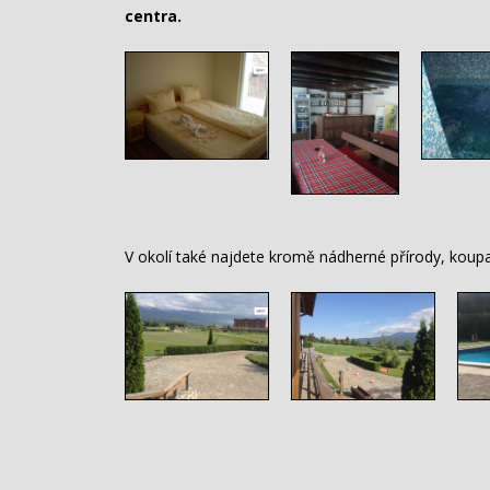
centra.
V okolí také najdete kromě nádherné přírody, koupa