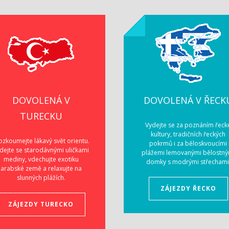
DOVOLENÁ V
DOVOLENÁ V ŘECK
TURECKU
Vydejte se za poznáním řeck
kultury, tradičních řeckých
ozkoumejte lákavý svět orientu.
pokrmů i za běloskvoucími
dejte se starodávnými uličkami
plážemi lemovanými bělostný
mediny, vdechujte exotiku
domky s modrými střechami
arabské země a relaxujte na
slunných plážích.
ZÁJEZDY ŘECKO
ZÁJEZDY TURECKO